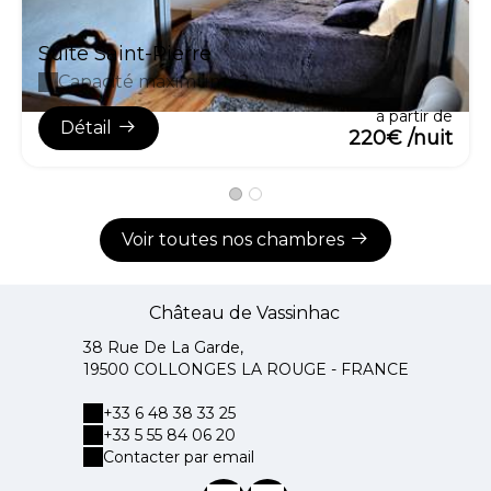
Suite Saint-Pierre
Capacité maximum : 2
à partir de
Détail
220€ /nuit
Voir toutes nos chambres
Château de Vassinhac
38 Rue De La Garde,
19500 COLLONGES LA ROUGE - FRANCE
+33 6 48 38 33 25
+33 5 55 84 06 20
Contacter par email