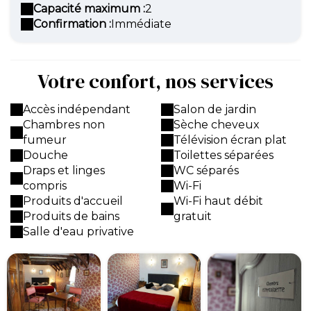
Capacité maximum :
2
Confirmation :
Immédiate
Votre confort, nos services
Accès indépendant
Salon de jardin
Chambres non
Sèche cheveux
fumeur
Télévision écran plat
Douche
Toilettes séparées
Draps et linges
WC séparés
compris
Wi-Fi
Produits d'accueil
Wi-Fi haut débit
Produits de bains
gratuit
Salle d'eau privative